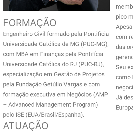
membro
pico m
FORMAÇÃO
Apesar
Engenheiro Civil formado pela Pontifícia
com re
Universidade Católica de MG (PUC-MG),
das or
com MBA em Finanças pela Pontifícia
gerenc
Universidade Católica do RJ (PUC-RJ),
Seu ex
especialização em Gestão de Projetos
como l
pela Fundação Getúlio Vargas e com
negoci
formação executiva em Negócios (AMP
Já des
– Advanced Management Program)
Europa
pelo ISE (EUA/Brasil/Espanha).
ATUAÇÃO