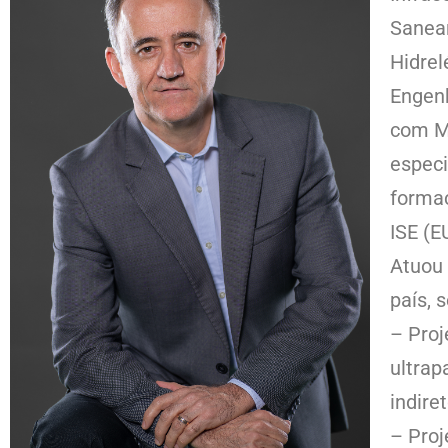
Saneam
Hidrel
Engenh
com MB
especi
forma
ISE (E
Atuou 
país, 
– Proj
ultrap
indire
– Proj