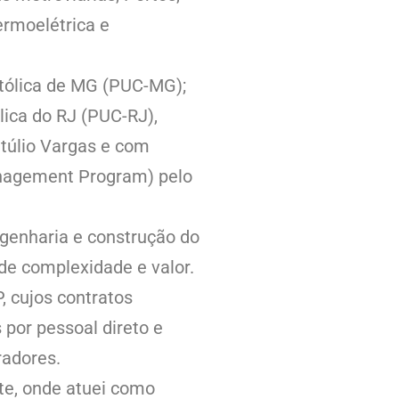
ermoelétrica e
atólica de MG (PUC-MG);
ica do RJ (PUC-RJ),
túlio Vargas e com
nagement Program) pelo
ngenharia e construção do
nde complexidade e valor.
, cujos contratos
 por pessoal direto e
radores.
te, onde atuei como