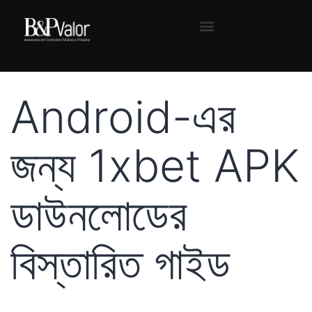
Android-এর
জন্য 1xbet APK
ডাউনলোডের
বিস্তারিত গাইড