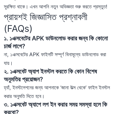
সুরক্ষিত থাকে। এখন আপনি নতুন অভিজ্ঞতা শুরু করতে প্রস্তুত!
প্রায়শই জিজ্ঞাসিত প্রশ্নাবলী
(FAQs)
১. ১এক্সবেটের APK ডাউনলোড করার জন্য কি কোনো
চার্জ লাগে?
না, ১এক্সবেটের APK ফাইলটি সম্পূর্ণ বিনামূল্যে ডাউনলোড করা
যায়।
২. ১এক্সবেট অ্যাপ ইনস্টল করতে কি কোন বিশেষ
অনুমতির প্রয়োজন?
হ্যাঁ, ইনস্টলেশনের জন্য আপনাকে ‘জানা উত্স থেকে’ ফাইল ইনস্টল
করার অনুমতি দিতে হবে।
৩. ১এক্সবেট অ্যাপে লগ ইন করার সময় সমস্যা হলে কি
করবো?