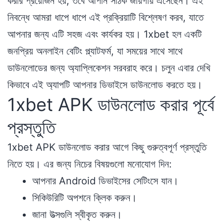
করার প্রয়োজন হয়, তবে আপনি সঠিক জায়গায় এসেছেন। এই
নিবন্ধে আমরা ধাপে ধাপে এই প্রক্রিয়াটি বিশ্লেষণ করব, যাতে
আপনার জন্য এটি সহজ এবং কার্যকর হয়। 1xbet হল একটি
জনপ্রিয় অনলাইন বেটিং প্ল্যাটফর্ম, যা সময়ের সাথে সাথে
ডাউনলোডের জন্য অ্যাপ্লিকেশন সরবরাহ করে। চলুন এবার দেখি
কিভাবে এই অ্যাপটি আপনার ডিভাইসে ডাউনলোড করতে হয়।
1xbet APK ডাউনলোড করার পূর্বে
প্রস্তুতি
1xbet APK ডাউনলোড করার আগে কিছু গুরুত্বপূর্ণ প্রস্তুতি
নিতে হয়। এর জন্য নিচের বিষয়গুলো মনোযোগ দিন:
আপনার Android ডিভাইসের সেটিংসে যান।
সিকিউরিটি অপশনে ক্লিক করুন।
জানা উত্সগুলি স্বীকৃত করুন।