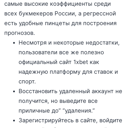
самые высокие коэффициенты среди
всех букмекеров России, а регрессной
есть удобные пинцеты для построения
прогнозов.
Несмотря и некоторые недостатки,
пользователи все же полезно
официальный сайт 1xbet как
надежную платформу для ставок и
спорт.
Восстановить удаленный аккаунт не
получится, но выведите все
приличные до” “удаления.”
Зарегистрируйтесь в сайте, войдите