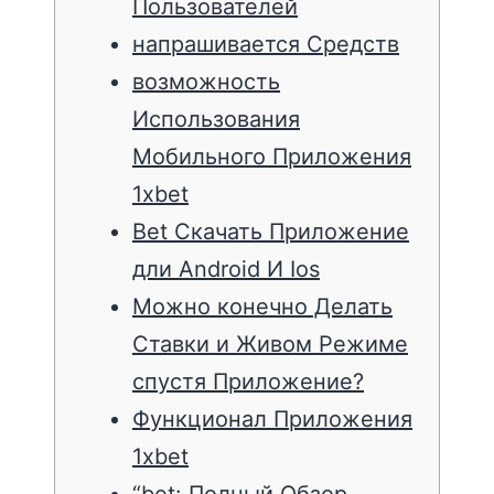
Пользователей
напрашивается Средств
возможность
Использования
Мобильного Приложения
1xbet
Bet Скачать Приложение
дли Android И Ios
Можно конечно Делать
Ставки и Живом Режиме
спустя Приложение?
Функционал Приложения
1xbet