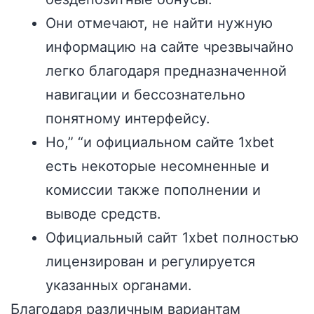
Они отмечают, не найти нужную
информацию на сайте чрезвычайно
легко благодаря предназначенной
навигации и бессознательно
понятному интерфейсу.
Но,” “и официальном сайте 1xbet
есть некоторые несомненные и
комиссии также пополнении и
выводе средств.
Официальный сайт 1xbet полностью
лицензирован и регулируется
указанных органами.
Благодаря различным вариантам