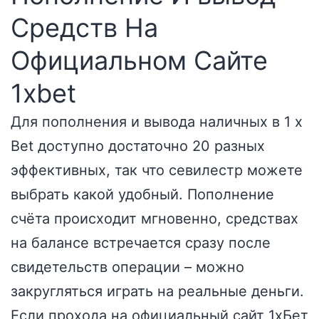
Средств На
Официальном Сайте
1xbet
Для пополнения и вывода наличных в 1 x
Bet доступно достаточно 20 разных
эффективных, так что севилестр можете
выбрать какой удобный. Пополнение
счёта происходит мгновенно, средствах
на балансе встречается сразу после
свидетельств операции – можно
закругляться играть на реальные деньги.
Если прохода на официальный сайт 1хБет