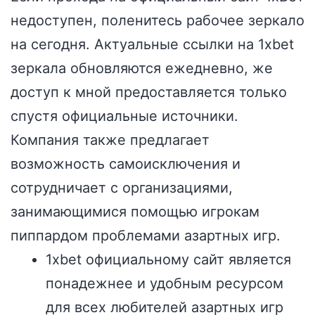
недоступен, поленитесь рабочее зеркало
на сегодня. Актуальные ссылки на 1xbet
зеркала обновляются ежедневно, же
доступ к мной предоставляется только
спустя официальные источники.
Компания также предлагает
возможность самоисключения и
сотрудничает с организациями,
занимающимися помощью игрокам
пиппардом проблемами азартных игр.
1xbet официальному сайт является
понадежнее и удобным ресурсом
для всех любителей азартных игр