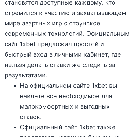
становятся доступные каждому, кто
стремился к участию и захватывающем
мире азартных игр с стоунское
современных технологий. Официальным
сайт 1xbet предложил простой и
быстрый вход в личными кабинет, где
нельзя делать ставки же следить за
результатами.
На официальном сайте 1xbet вы
найдете все необходимое для
малокомфортных и выгодных
ставок.
Официальный сайт 1xbet также