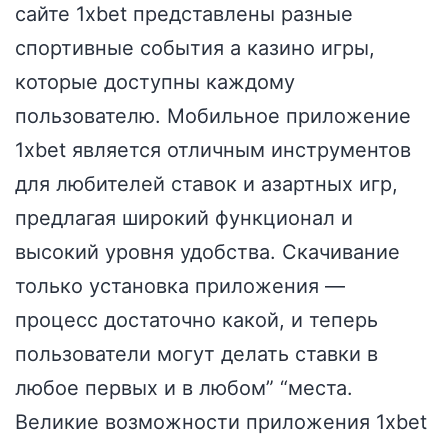
сайте 1xbet представлены разные
спортивные события а казино игры,
которые доступны каждому
пользователю. Мобильное приложение
1xbet является отличным инструментов
для любителей ставок и азартных игр,
предлагая широкий функционал и
высокий уровня удобства. Скачивание
только установка приложения —
процесс достаточно какой, и теперь
пользователи могут делать ставки в
любое первых и в любом” “места.
Великие возможности приложения 1xbet