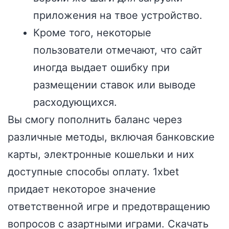
приложения на твое устройство.
Кроме того, некоторые
пользователи отмечают, что сайт
иногда выдает ошибку при
размещении ставок или выводе
расходующихся.
Вы смогу пополнить баланс через
различные методы, включая банковские
карты, электронные кошельки и них
доступные способы оплату. 1xbet
придает некоторое значение
ответственной игре и предотвращению
вопросов с азартными играми. Скачать