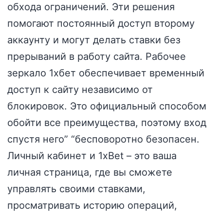
обхода ограничений. Эти решения
помогают постоянный доступ второму
аккаунту и могут делать ставки без
прерываний в работу сайта. Рабочее
зеркало 1хбет обеспечивает временный
доступ к сайту независимо от
блокировок. Это официальный способом
обойти все преимущества, поэтому вход
спустя него” “бесповоротно безопасен.
Личный кабинет и 1xBet – это ваша
личная страница, где вы сможете
управлять своими ставками,
просматривать историю операций,