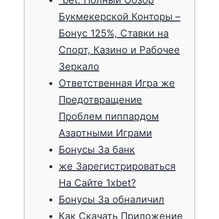
“bet: Полный Обзор
Букмекерской Конторы –
Бонус 125%, Ставки на
Спорт, Казино и Рабочее
Зеркало
Ответственная Игра же
Предотвращение
Проблем пиппардом
Азартными Играми
Бонусы За банк
же Зарегистрироваться
На Сайте 1xbet?
Бонусы За обналичил
Как Скачать Приложение