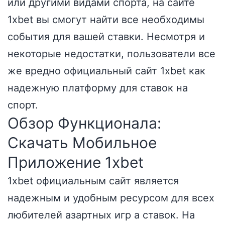
или другими видами спорта, на сайте
1xbet вы смогут найти все необходимы
события для вашей ставки. Несмотря и
некоторые недостатки, пользователи все
же вредно официальный сайт 1xbet как
надежную платформу для ставок на
спорт.
Обзор Функционала:
Скачать Мобильное
Приложение 1xbet
1xbet официальным сайт является
надежным и удобным ресурсом для всех
любителей азартных игр а ставок. На