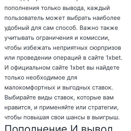
пополнения только вывода, каждый
пользователь может выбрать наиболее
удобный для сам способ. Важно также
учитывать ограничения и комиссии,
чтобы избежать неприятных сюрпризов
или проведении операций в сайте 1xbet.
И официальном сайте 1xbet вы найдете
только необходимое для
малокомфортных и выгодных ставок.
Выбирайте виды ставок, которые вам
нравится, и применяйте или стратегии,
чтобы повышая свои шансы в выигрыш.
Пополнение И вывод