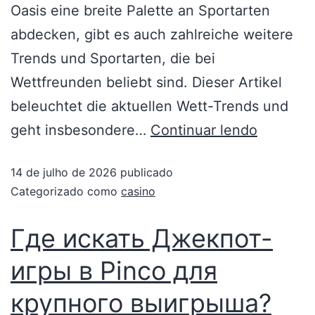
Oasis eine breite Palette an Sportarten
abdecken, gibt es auch zahlreiche weitere
Trends und Sportarten, die bei
Wettfreunden beliebt sind. Dieser Artikel
beleuchtet die aktuellen Wett-Trends und
geht insbesondere…
Continuar lendo
14 de julho de 2026
publicado
Categorizado como
casino
Где искать Джекпот-
игры в Pinco для
крупного выигрыша?