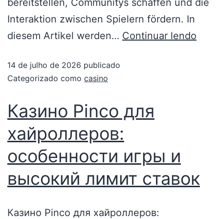
bereitstellen, Communitys schaffen und die
Interaktion zwischen Spielern fördern. In
diesem Artikel werden…
Continuar lendo
14 de julho de 2026
publicado
Categorizado como
casino
Казино Pinco для
хайроллеров:
особенности игры и
высокий лимит ставок
Казино Pinco для хайроллеров: