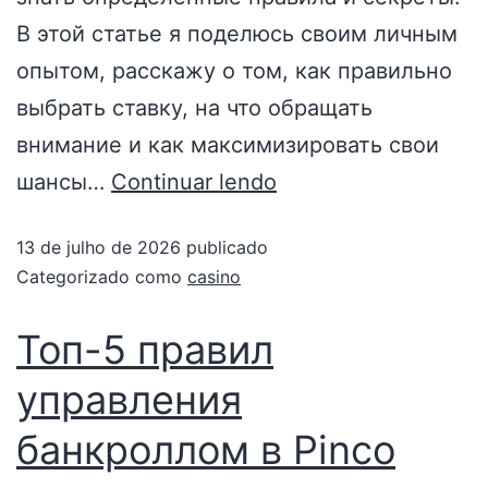
В этой статье я поделюсь своим личным
опытом, расскажу о том, как правильно
выбрать ставку, на что обращать
внимание и как максимизировать свои
шансы…
Continuar lendo
13 de julho de 2026
publicado
Categorizado como
casino
Топ-5 правил
управления
банкроллом в Pinco