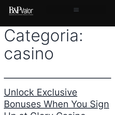
Categoria:
casino
Unlock Exclusive
Bonuses When You Sign