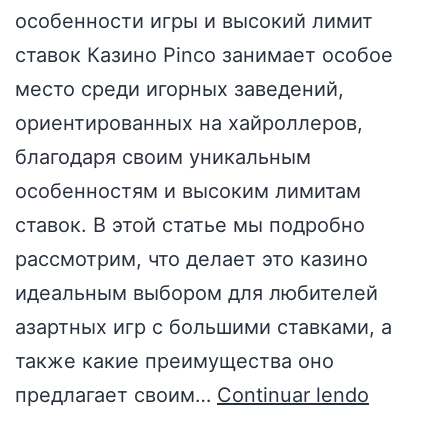
особенности игры и высокий лимит
ставок Казино Pinco занимает особое
место среди игорных заведений,
ориентированных на хайроллеров,
благодаря своим уникальным
особенностям и высоким лимитам
ставок. В этой статье мы подробно
рассмотрим, что делает это казино
идеальным выбором для любителей
азартных игр с большими ставками, а
также какие преимущества оно
предлагает своим…
Continuar lendo