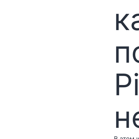
к
п
P
н
В этом 