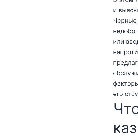
и выясн
Черные 
недобро
или вво
напроти
предлаг
обслужи
факторы
его отс
Что
каз