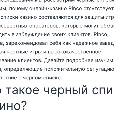
им, почему онлайн-казино Pinco отсутствует
списки казино составляются для защиты игр
совестных операторов, которые могут обма
дить в заблуждение своих клиентов. Pinco,
в, зарекомендовал себя как надежное завед
ая честные игры и высококачественное
вание клиентов. Давайте подробнее изучим
, определяющие положительную репутацию 
утствие в черном списке.
 такое черный спи
ино?