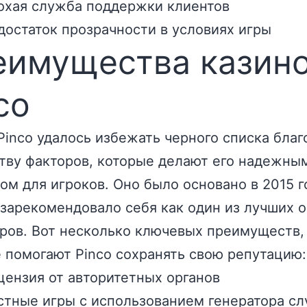
охая служба поддержки клиентов
достаток прозрачности в условиях игры
еимущества казин
co
Pinco удалось избежать черного списка благ
ву факторов, которые делают его надежны
ом для игроков. Оно было основано в 2015 г
 зарекомендовало себя как один из лучших 
ров. Вот несколько ключевых преимуществ,
 помогают Pinco сохранять свою репутацию:
цензия от авторитетных органов
стные игры с использованием генератора с