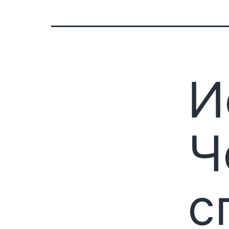
И
Ч
с