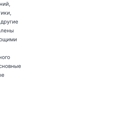
ний,
ики,
 другие
влены
яющими
ного
основные
ые