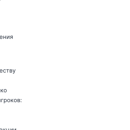
ения
еству
ько
гроков:
екции