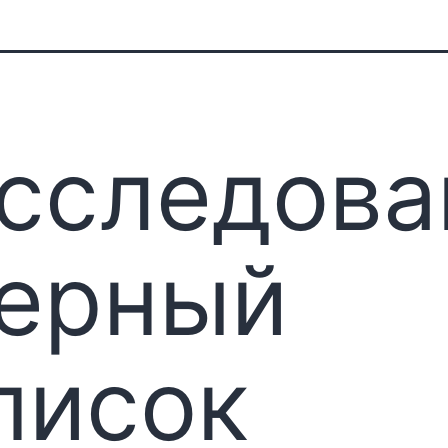
сследова
ерный
писок