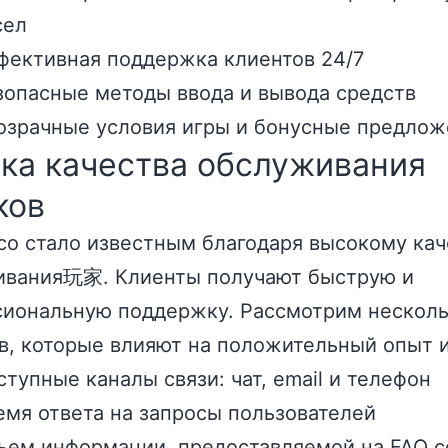
сел
фективная поддержка клиентов 24/7
зопасные методы ввода и вывода средств
озрачные условия игры и бонусные предлож
ка качества обслуживания
ков
co стало известным благодаря высокому кач
ивания玩家. Клиенты получают быструю и
иональную поддержку. Рассмотрим нескол
в, которые влияют на положительный опыт и
ступные каналы связи: чат, email и телефон
емя ответа на запросы пользователей
ъем информации, предоставляемой на FAQ с