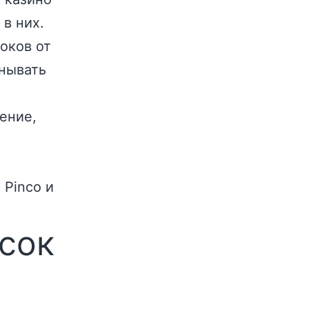
 в них.
оков от
нывать
ение,
Pinco и
сок