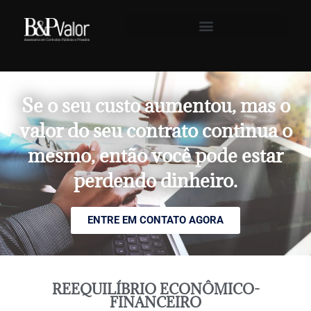
Se o seu custo aumentou, mas o
valor do seu contrato continua o
mesmo, então você pode estar
perdendo dinheiro.
ENTRE EM CONTATO AGORA
REEQUILÍBRIO ECONÔMICO-
FINANCEIRO